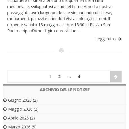
Il quartiere di Kinzica era uno dei quartieri della città
medioevale, sviluppatosi a sud del fiume Arno.La nostra
passeggiata avrà luogo per le sue vie parlando di chiese,
monumenti, palazzi e aneddoti.Visita solo agli esterni. Il
ritrovo è sabato 18 maggio alle ore 15:30 in Piazza San
Paolo a ripa d’Arno. Il giro durerà due…
Leggi tutto...
1
2
…
4
ARCHIVIO DELLE NOTIZIE
Giugno 2026
(2)
Maggio 2026
(2)
Aprile 2026
(2)
Marzo 2026
(5)