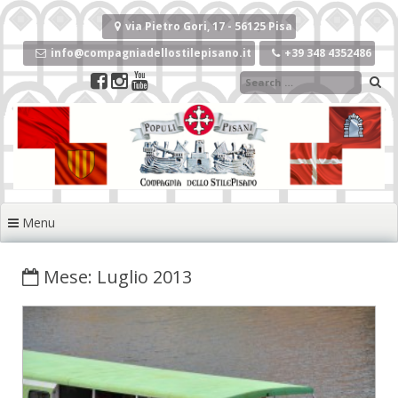
Vai
al
via Pietro Gori, 17 - 56125 Pisa
contenuto
info@compagniadellostilepisano.it
+39 348 4352486
Menu
Mese: Luglio 2013