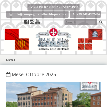
Vai
al
via Pietro Gori, 17 - 56125 Pisa
contenuto
info@compagniadellostilepisano.it
+39 348 4352486
Menu
Mese: Ottobre 2025