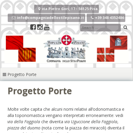
Vai
al
via Pietro Gori, 17 - 56125 Pisa
contenuto
info@compagniadellostilepisano.it
+39 348 4352486
Progetto Porte
Progetto Porte
Molte volte capita che alcuni nomi relativi all’odonomastica e
alla toponomastica vengano interpretati erroneamente: vedi
via della Faggiola
che diventa
via Uguccione della Faggiola
,
piazza del duomo
(nota come la piazza dei miracoli) diventa il