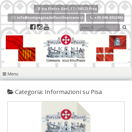
Vai
al
via Pietro Gori, 17 - 56125 Pisa
contenuto
info@compagniadellostilepisano.it
+39 348 4352486
Menu
Categoria: Informazioni su Pisa