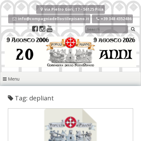
Vai
al
via Pietro Gori, 17 - 56125 Pisa
contenuto
info@compagniadellostilepisano.it
+39 348 4352486
Menu
Tag: depliant