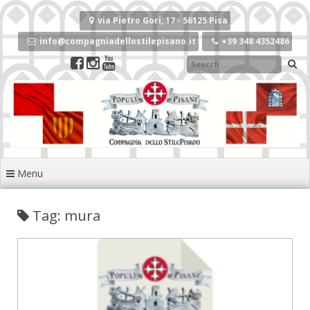
Vai
al
via Pietro Gori, 17 - 56125 Pisa
contenuto
info@compagniadellostilepisano.it
+39 348 4352486
Menu
Tag: mura