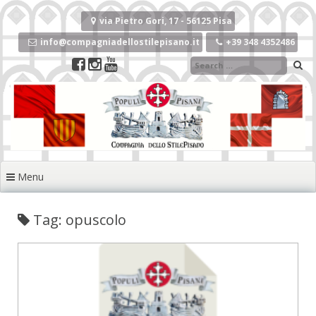
Vai
al
via Pietro Gori, 17 - 56125 Pisa
contenuto
info@compagniadellostilepisano.it
+39 348 4352486
Menu
Tag: opuscolo