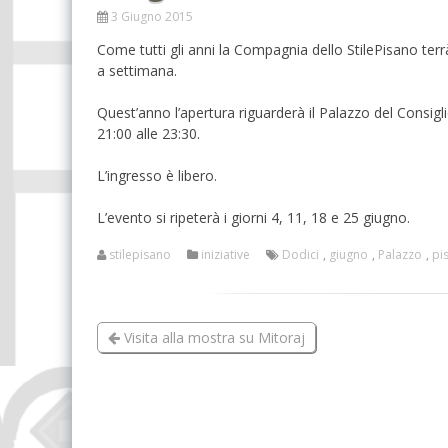
Lotta
3 Giugno 2015
Contatti
Capodanno Pisano
Proge
Come tutti gli anni la Compagnia dello StilePisano terr
Soci
Percorsi storico-
a settimana.
culturali
Proge
Percorsi artistici
Quest’anno l’apertura riguarderà il Palazzo del Consiglio
21:00 alle 23:30.
A zonzo per i monti
Le Scuole
L’ingresso è libero.
Presentazioni
L’evento si ripeterà i giorni 4, 11, 18 e 25 giugno.
Cene sociali
stilepisano
iniziative
Dodici
,
giugno
,
Palazzo
,
pi
Altri eventi
Visita alla mostra su Mitoraj