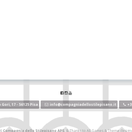
 Gori, 17 - 56125 Pisa
info@compagniadellostilepisano.it
+3
26
Compagnia dello Stilepisano APS
.
&
Thanks to
All Games
&
Theme design