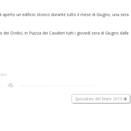
 al degrado
Visite virtuali
tto Quartieri
à aperto un edificio storico durante tutto il mese di Giugno, una sera
Libri
tto Porte
 dei Dodici, in Piazza dei Cavalieri tutti i giovedì sera di Giugno dalle
sano
Sposalizio del Mare 2015