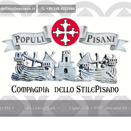
ellostilepisano.it
+39 348 4352486
getti
Siti consigliati
Opuscoli / PDF documents
ocrociato
Link alle associazioni
que
Siti interessanti