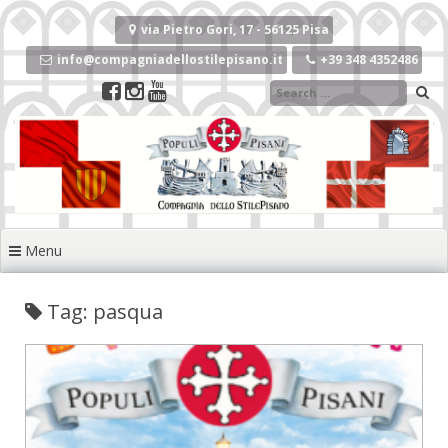
Vai
al
via Pietro Gori, 17 - 56125 Pisa
contenuto
info@compagniadellostilepisano.it
+39 348 4352486
Menu
Tag: pasqua