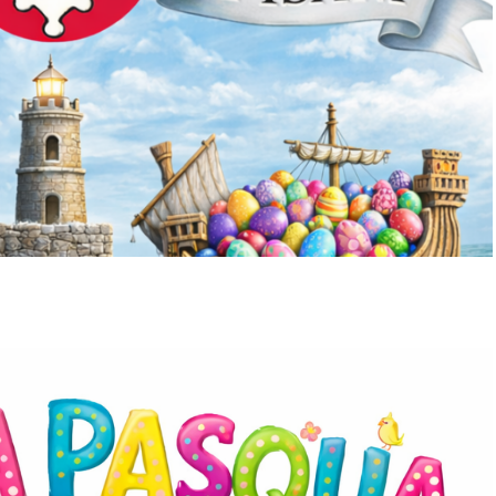
 al degrado
Visite virtuali
tto Quartieri
Libri
tto Porte