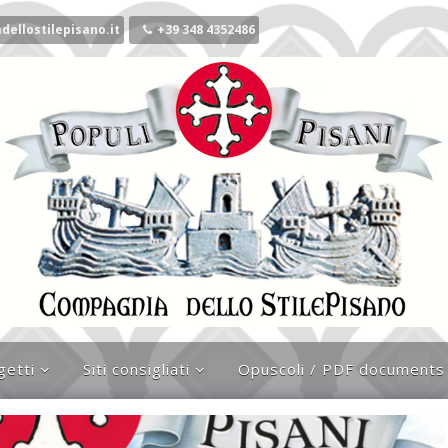
ellostilepisano.it
+39 348 4352486
getti
Siti consigliati
Opuscoli / PDF documents
ocrociato
Link alle associazioni
que
Siti interessanti