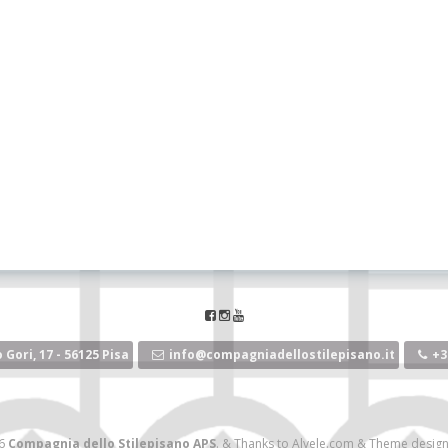
 Gori, 17 - 56125 Pisa
info@compagniadellostilepisano.it
+3
26
Compagnia dello Stilepisano APS
.
&
Thanks to
Alvele.com
&
Theme desig