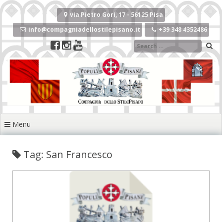
Vai
al
via Pietro Gori, 17 - 56125 Pisa
contenuto
info@compagniadellostilepisano.it
+39 348 4352486
Menu
Tag: San Francesco