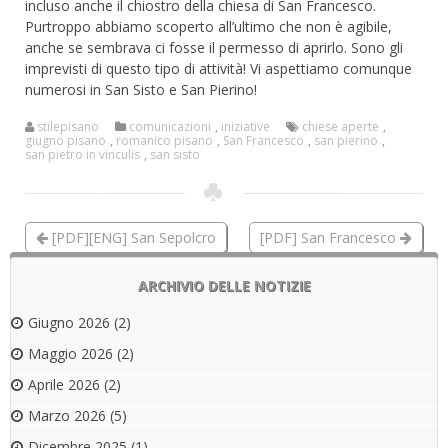
incluso anche il chiostro della chiesa di San Francesco.
Purtroppo abbiamo scoperto all’ultimo che non è agibile,
anche se sembrava ci fosse il permesso di aprirlo. Sono gli
imprevisti di questo tipo di attività! Vi aspettiamo comunque
numerosi in San Sisto e San Pierino!
stilepisano
comunicazioni
,
iniziative
chiese aperte
,
giugno pisano
,
romanico pisano
,
San Francesco
,
san pierino
,
san pietro in vinculis
,
san sisto
[PDF][ENG] San Sepolcro
[PDF] San Francesco
ARCHIVIO DELLE NOTIZIE
Giugno 2026
(2)
Maggio 2026
(2)
Aprile 2026
(2)
Marzo 2026
(5)
Dicembre 2025
(1)